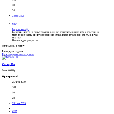
30
28
2 Ноя 2025
#294
korp написал(а):
Бывалый ничего не пойму удалось один раз отправить письмо тебе и ответить не
могу просит капчу ввожу все равно не отправляется нужен глок ответь в личку
мне пож
Нажмите для раскрытия...
Отписал вам в личку
Развернуть подпись
Купить оружие можно у меня
Селлер Пм
Залог 300.000р
Проверенный
25 Фев 2019
181
30
28
23 Ноя 2025
#295