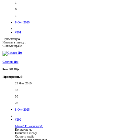
1
0
1
8 Окт 2025
#291
Приветствую
Написал в личку .
Скиньте прайс
Селлер Пм
Залог 300.000р
Проверенный
25 Фев 2019
181
30
28
8 Окт 2025
#292
Macan111 написал(а):
Приветствую
Написал в личку .
Скиньте прайс
Нажмите для раскрытия...