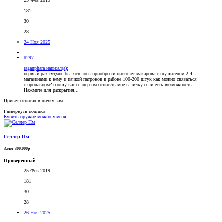
25 Фев 2019
181
30
28
24 Ноя 2025
#297
raganphara написал(а):
первый раз тут,мне бы хотелось приобрести пистолет макарова с глушителем,2-4
магазинами к нему и пачкой патронов в районе 100-200 штук как можно связаться
с продавцом? прошу вас селлер пм отписать мне в личку если есть возможность
Нажмите для раскрытия...
Привет отписал в личку вам
Развернуть подпись
Купить оружие можно у меня
Селлер Пм
Залог 300.000р
Проверенный
25 Фев 2019
181
30
28
26 Ноя 2025