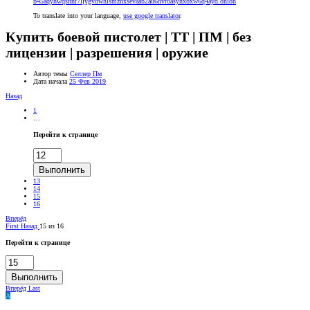
b45aqyhwqsnnr7ljygvdwhlsmzhxsevaab2au6hvroasyhxbxw6q4ayd.onion
To translate into your language,
use google translator
.
Купить боевой пистолет | ТТ | ПМ | без
лицензии | разрешения | оружие
Автор темы
Селлер Пм
Дата начала
25 Фев 2019
Назад
1
…
Перейти к странице
Выполнить
13
14
15
16
Вперёд
First
Назад
15 из 16
Перейти к странице
Выполнить
Вперёд
Last
A