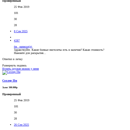
Проверенный
25 Фев 2019
181
30
28
8 Сен 2025
#287
ёж_ написал(а):
Здравствуйте. Какие боевые пистолеты есть в наличии? Какая стоимость?
Нажмите для раскрытия...
Ответил в личку
Развернуть подпись
Купить оружие можно у меня
Селлер Пм
Залог 300.000р
Проверенный
25 Фев 2019
181
30
28
26 Сен 2025