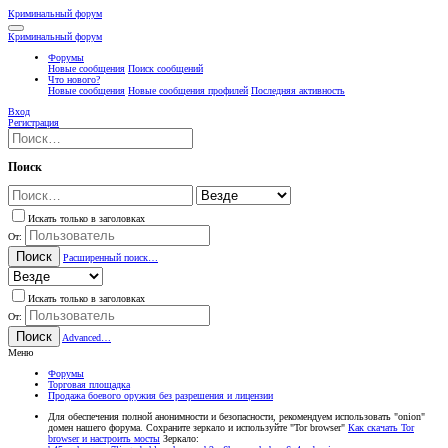
Криминальный форум
Криминальный форум
Форумы
Новые сообщения
Поиск сообщений
Что нового?
Новые сообщения
Новые сообщения профилей
Последняя активность
Вход
Регистрация
Поиск
Искать только в заголовках
От:
Поиск
Расширенный поиск…
Искать только в заголовках
От:
Поиск
Advanced…
Меню
Форумы
Торговая площадка
Продажа боевого оружия без разрешения и лицензии
Для обеспечения полной анонимности и безопасности, рекомендуем использовать "onion"
домен нашего форума. Сохраните зеркало и используйте "Tor browser"
Как скачать Tor
browser и настроить мосты
Зеркало: