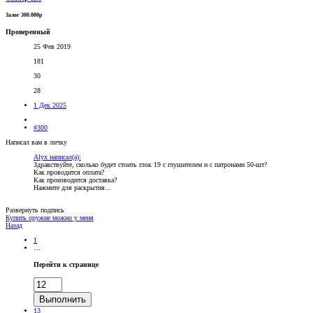
Залог 300.000р
Проверенный
25 Фев 2019
181
30
28
1 Дек 2025
#300
Написал вам в личку
Alyx написал(а):
Здравствуйте, сколько будет стоить глок 19 с глушителем и с патронами 50-шт?
Как проводится оплата?
Как производится доставка?
Нажмите для раскрытия...
Развернуть подпись
Купить оружие можно у меня
Назад
1
…
Перейти к странице
Выполнить
13