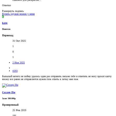
Ответил
Развернуть подпись
Купить оружие можно у меня
K
korp
Новичок
Первоход
31 Окт 2025
1
0
1
2 Ноя 2025
#293
Бывалый ничего не пойму удалось один раз отправить письмо тебе и ответить не могу просит капчу
ввожу все равно не отправляется нужен глок ответь в личку мне пож
Селлер Пм
Залог 300.000р
Проверенный
25 Фев 2019
181