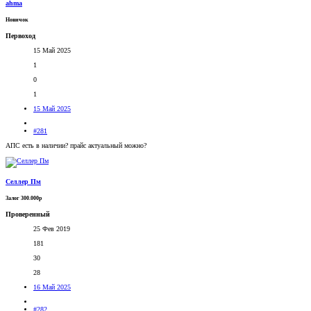
ahma
Новичок
Первоход
15 Май 2025
1
0
1
15 Май 2025
#281
АПС есть в наличии? прайс актуальный можно?
Селлер Пм
Залог 300.000р
Проверенный
25 Фев 2019
181
30
28
16 Май 2025
#282