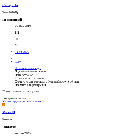
Селлер Пм
Залог 300.000р
Проверенный
25 Фев 2019
181
30
28
6 Окт 2025
#290
Rastaman написал(а):
Подробней можно узнать.
Цена патронов.
К чему есть глушители.
Сколько стоит доставка в Новосибирскую область.
Нажмите для раскрытия...
Привет ответил в личку вам
Развернуть подпись
Купить оружие можно у меня
M
Macan111
Новичок
Первоход
24 Сен 2025