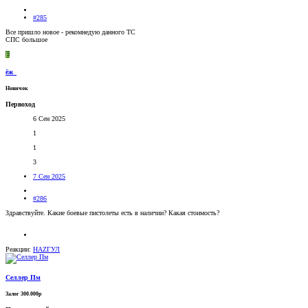
#285
Все пришло новое - рекомнедую данного ТС
СПС большое
Ё
ёж_
Новичок
Первоход
6 Сен 2025
1
1
3
7 Сен 2025
#286
Здравствуйте. Какие боевые пистолеты есть в наличии? Какая стоимость?
Реакции:
НАZГУЛ
Селлер Пм
Залог 300.000р