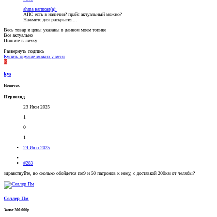
ahma написал(а):
АПС есть в наличии? прайс актуальный можно?
Нажмите для раскрытия...
Весь товар и цены указаны в данном моем топике
Все актуально
Пишите в личку
Развернуть подпись
Купить оружие можно у меня
K
kys
Новичок
Первоход
23 Июн 2025
1
0
1
24 Июн 2025
#283
здравствуйте, во сколько обойдется пм9 и 50 патронов к нему, с доставкой 200км от челябы?
Селлер Пм
Залог 300.000р