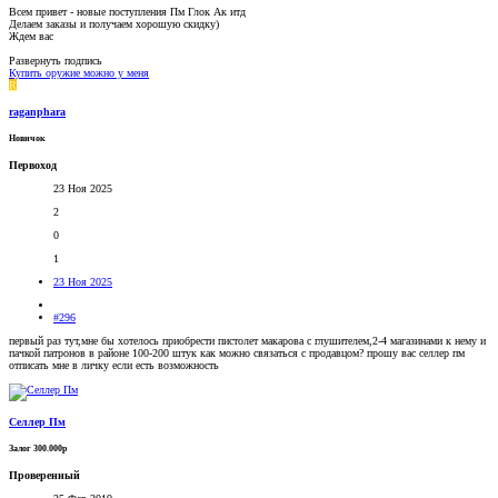
Всем привет - новые поступления Пм Глок Ак итд
Делаем заказы и получаем хорошую скидку)
Ждем вас
Развернуть подпись
Купить оружие можно у меня
R
raganphara
Новичок
Первоход
23 Ноя 2025
2
0
1
23 Ноя 2025
#296
первый раз тут,мне бы хотелось приобрести пистолет макарова с глушителем,2-4 магазинами к нему и
пачкой патронов в районе 100-200 штук как можно связаться с продавцом? прошу вас селлер пм
отписать мне в личку если есть возможность
Селлер Пм
Залог 300.000р
Проверенный