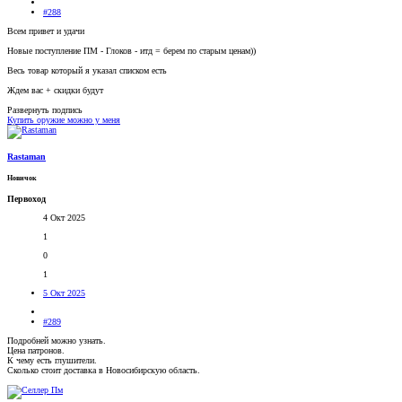
#288
Всем привет и удачи
Новые поступление ПМ - Глоков - итд = берем по старым ценам))
Весь товар который я указал списком есть
Ждем вас + скидки будут
Развернуть подпись
Купить оружие можно у меня
Rastaman
Новичок
Первоход
4 Окт 2025
1
0
1
5 Окт 2025
#289
Подробней можно узнать.
Цена патронов.
К чему есть глушители.
Сколько стоит доставка в Новосибирскую область.