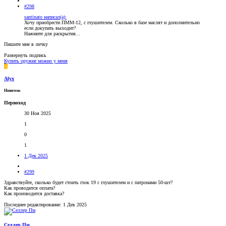
#298
santinato написал(а):
Хочу приобрести ПММ-12, с глушителем. Сколько в базе маслят и дополнительно
если докупать выходит?
Нажмите для раскрытия...
Пишите мне в личку
Развернуть подпись
Купить оружие можно у меня
A
Alyx
Новичок
Первоход
30 Ноя 2025
1
0
1
1 Дек 2025
#299
Здравствуйте, сколько будет стоить глок 19 с глушителем и с патронами 50-шт?
Как проводится оплата?
Как производится доставка?
Последнее редактирование:
1 Дек 2025
Селлер Пм