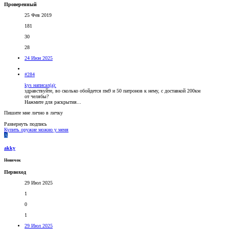
Проверенный
25 Фев 2019
181
30
28
24 Июн 2025
#284
kys написал(а):
здравствуйте, во сколько обойдется пм9 и 50 патронов к нему, с доставкой 200км
от челябы?
Нажмите для раскрытия...
Пишите мне лично в личку
Развернуть подпись
Купить оружие можно у меня
A
akky
Новичок
Первоход
29 Июл 2025
1
0
1
29 Июл 2025