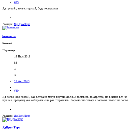
#29
Яд пришёл, конверт целый, буду тестировать.
Реакции:
ЯдПромТорг
bruzzonne
Бывалый
Первоход
16 Июл 2019
83
3
3
12 Авг 2019
#30
Яд долго шёл почтой, как всегда не могут внутри Москвы доставить до адресата, но в конце всё же
пришёл, продавец уже собирался ещё раз отправлять. Хорошо что товара с запасом, хватит на долго.
Реакции:
ЯдПромТорг
ЯдПромТорг