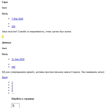
Серж
Guest
Гость
7 Фев 2020
#39
Заказ получил! Спасибо за оперативность, очень срочно был нужен.
Д
Дениска
Guest
Гость
21 Апр 2020
#40
ЯД для супертараканов пришёл, доставка простым письмом заняла 3 недели. Уже паниковать начал)
Назад
1
2
3
4
…
Перейти к странице