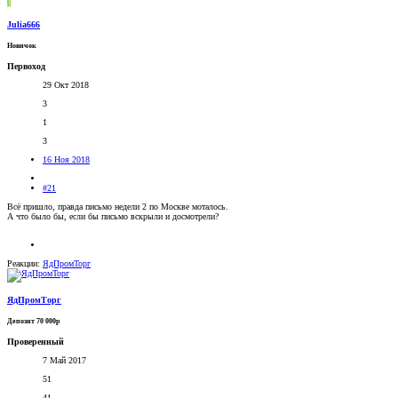
J
Julia666
Новичок
Первоход
29 Окт 2018
3
1
3
16 Ноя 2018
#21
Всё пришло, правда письмо недели 2 по Москве моталось.
А что было бы, если бы письмо вскрыли и досмотрели?
Реакции:
ЯдПромТорг
ЯдПромТорг
Депозит 70 000р
Проверенный
7 Май 2017
51
41