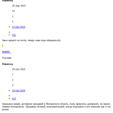
Первоход
29 Апр 2019
14
2
1
14 Окт 2019
#32
Заказ пришёл по почте, теперь знаю куда обращаться))
J
JOINT_
Участник
Первоход
29 Окт 2019
7
1
3
29 Окт 2019
#33
Заказывал рицин, доставили закладкой в Московскую область, ехать пришлось далековато, но нашёл,
главное безопасность. Продавец честный, исполнительный, всегда подскажет и всё объяснит как и что
делать.