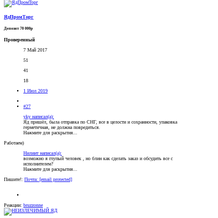
ЯдПромТорг
Депозит 70 000р
Проверенный
7 Май 2017
51
41
18
1 Июл 2019
#27
yky написал(а):
Яд пришёл, была отправка по СНГ, все в целости и сохранности, упаковка
герметичная, не должна повредиться.
Нажмите для раскрытия...
Работаем)
Нилиит написал(а):
возможно я глупый человек , но блин как сделать заказ и обсудить все с
исполнителем?
Нажмите для раскрытия...
Пишите!:
Почта:
[email protected]
Реакции:
bruzzonne