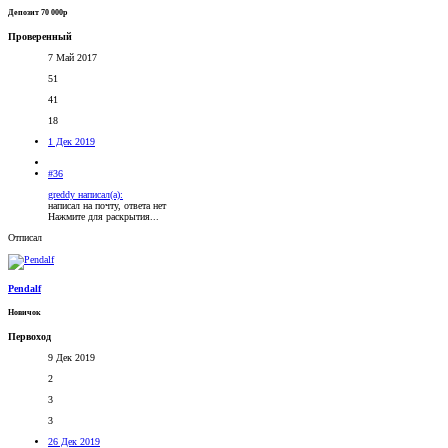
Депозит 70 000р
Проверенный
7 Май 2017
51
41
18
1 Дек 2019
#36
greddy написал(а):
написал на почту, ответа нет
Нажмите для раскрытия...
Отписал
Pendalf
Новичок
Первоход
9 Дек 2019
2
3
3
26 Дек 2019