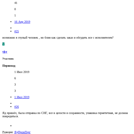
41
0
1
16 Апр 2019
#25
возможно я глупый человек , но блин как сделать заказ и обсудить все с исполнителем?
Y
yky
Участник
Первоход
1 Июл 2019
6
3
3
1 Июл 2019
#26
Яд пришёл, была отправка по СНГ, все в целости и сохранности, упаковка герметичная, не должна
повредиться.
Реакции:
ЯдПромТорг