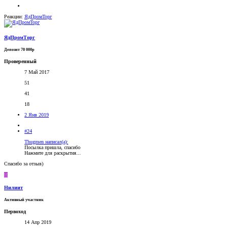
Реакции:
ЯдПромТорг
ЯдПромТорг
Депозит 70 000р
Проверенный
7 Май 2017
51
41
18
2 Янв 2019
#24
Thugmen написал(а):
Посылка пришла, спасибо
Нажмите для раскрытия...
Спасибо за отзыв)
Н
Нилиит
Активный участник
Первоход
14 Апр 2019