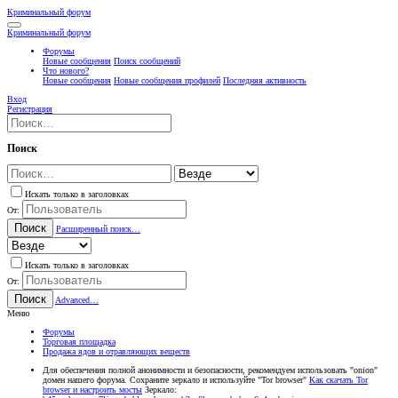
Криминальный форум
Криминальный форум
Форумы
Новые сообщения
Поиск сообщений
Что нового?
Новые сообщения
Новые сообщения профилей
Последняя активность
Вход
Регистрация
Поиск
Искать только в заголовках
От:
Поиск
Расширенный поиск…
Искать только в заголовках
От:
Поиск
Advanced…
Меню
Форумы
Торговая площадка
Продажа ядов и отравляющих веществ
Для обеспечения полной анонимности и безопасности, рекомендуем использовать "onion"
домен нашего форума. Сохраните зеркало и используйте "Tor browser"
Как скачать Tor
browser и настроить мосты
Зеркало: