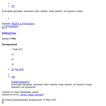
#37
Благодарю продавца, заказывал через гаранта, товар пришёл, всё прошло гладко.
Реакции:
IHGRIT
и
ЯдПромТорг
ЯдПромТорг
Депозит 70 000р
Проверенный
7 Май 2017
51
41
18
28 Дек 2019
#38
Pendalf написал(а):
Благодарю продавца, заказывал через гаранта, товар пришёл, всё прошло гладко.
Нажмите для раскрытия...
Спасибо за отзыв) Принимаю заказы
Пишите на почту:
Почта:
[email protected]
Последнее редактирование модератором:
19 Июн 2023
С