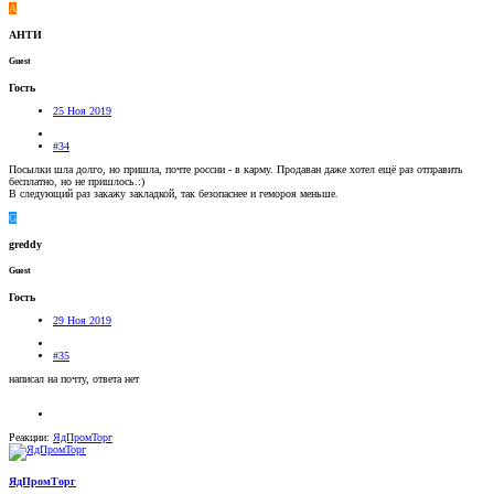
А
АНТИ
Guest
Гость
25 Ноя 2019
#34
Посылки шла долго, но пришла, почте россии - в карму. Продаван даже хотел ещё раз отправить
бесплатно, но не пришлось.:)
В следующий раз закажу закладкой, так безопаснее и гемороя меньше.
G
greddy
Guest
Гость
29 Ноя 2019
#35
написал на почту, ответа нет
Реакции:
ЯдПромТорг
ЯдПромТорг