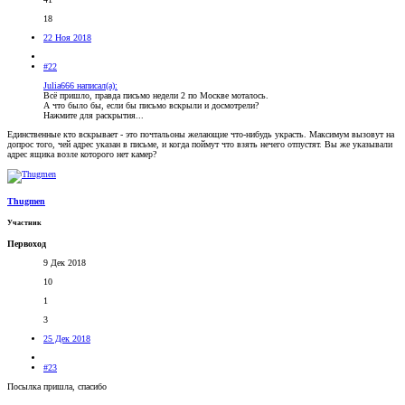
18
22 Ноя 2018
#22
Julia666 написал(а):
Всё пришло, правда письмо недели 2 по Москве моталось.
А что было бы, если бы письмо вскрыли и досмотрели?
Нажмите для раскрытия...
Единственные кто вскрывает - это почтальоны желающие что-нибудь украсть. Максимум вызовут на
допрос того, чей адрес указан в письме, и когда поймут что взять нечего отпустят. Вы же указывали
адрес ящика возле которого нет камер?
Thugmen
Участник
Первоход
9 Дек 2018
10
1
3
25 Дек 2018
#23
Посылка пришла, спасибо