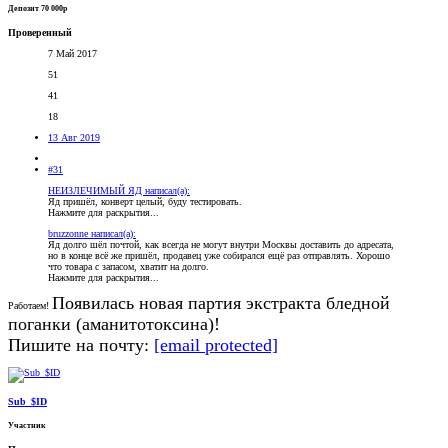
Депозит 70 000р
Проверенный
7 Май 2017
51
41
18
13 Авг 2019
#31
НЕИЗЛЕЧИМЫЙ ЯД написал(а):
Яд пришёл, конверт целый, буду тестировать.
Нажмите для раскрытия...
bruzzonne написал(а):
Яд долго шёл почтой, как всегда не могут внутри Москвы доставить до адресата,
но в конце всё же пришёл, продавец уже собирался ещё раз отправлять. Хорошо
что товара с запасом, хватит на долго.
Нажмите для раскрытия...
Появилась новая партия экстракта бледной
Работаем!
поганки (аманитотоксина)!
Пишите на почту:
[email protected]
Sub_$ID
Участник