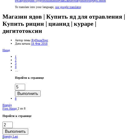
b45aqyhwqsnnr7ljygvdwhlsmzhxsevaab2au6hvroasyhxbxw6q4ayd.onion
To translate into your language,
use google translator
.
Магазин ядов | Купить яд для отравления |
Купить рицин | цианид | кураре |
дигитотоксин
Автор темы
ЯдПромТорг
Дата начала
18 Фев 2018
Назад
1
2
3
4
…
Перейти к странице
Выполнить
8
Вперёд
First
Назад
2 из 8
Перейти к странице
Выполнить
Вперёд
Last