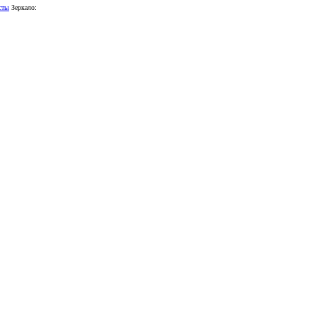
сты
Зеркало: