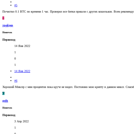
#5
Почистил 0.1 BTC по времени 1 час. Проверил все битки пришли с других кошельков. Всем рекоменду
Т
трейдер
Новичок
Первоход
14 Янв 2022
1
0
1
14 Янв 2022
#6
Хороший Миксер с мин процентов пока круче не видел. Постоянно мою крипту в данном миксе. Спаси
G
golh
Новичок
Первоход
3 Апр 2022
1
0