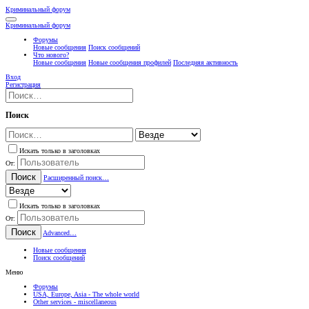
Криминальный форум
Криминальный форум
Форумы
Новые сообщения
Поиск сообщений
Что нового?
Новые сообщения
Новые сообщения профилей
Последняя активность
Вход
Регистрация
Поиск
Искать только в заголовках
От:
Поиск
Расширенный поиск…
Искать только в заголовках
От:
Поиск
Advanced…
Новые сообщения
Поиск сообщений
Меню
Форумы
USA, Europe, Asia - The whole world
Other services - miscellaneous