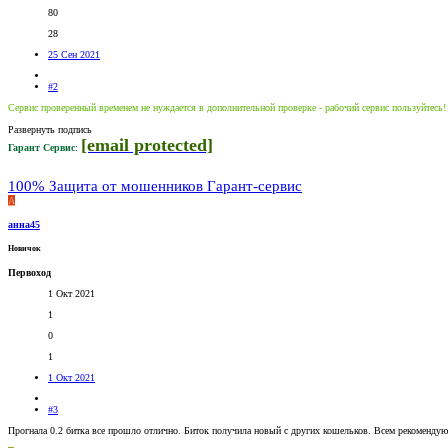
80
28
25 Сен 2021
#2
Сервис проверенный временем не нуждается в дополнительной проверке - рабочий сервис пользуйтесь!
Развернуть подпись
[email protected]
Гарант Сервис
:
100% Защита от мошенников Гарант-сервис
А
анна45
Новичок
Первоход
1 Окт 2021
1
0
1
1 Окт 2021
#3
Прогнала 0.2 битка все прошло отлично. Биток получила новый с других кошельков. Всем рекомендую