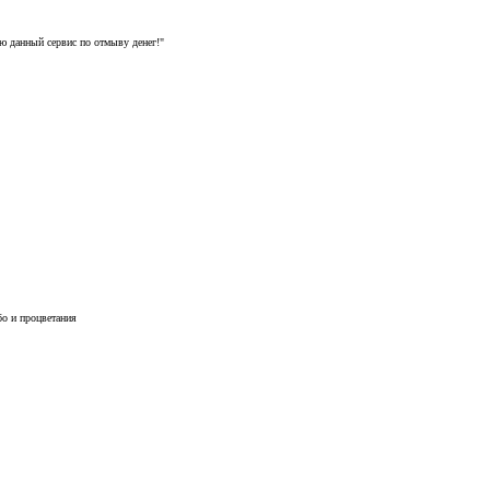
ю данный сервис по отмыву денег!"
бо и процветания