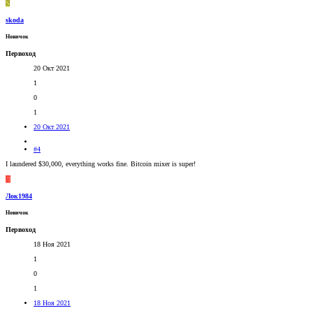
S
skoda
Новичок
Первоход
20 Окт 2021
1
0
1
20 Окт 2021
#4
I laundered $30,000, everything works fine. Bitcoin mixer is super!
Л
Лок1984
Новичок
Первоход
18 Ноя 2021
1
0
1
18 Ноя 2021