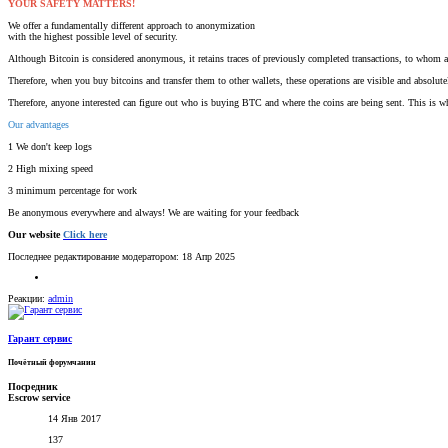
YOUR SAFETY MATTERS!
We offer a fundamentally different approach to anonymization
with the highest possible level of security.
Although Bitcoin is considered anonymous, it retains traces of previously completed transactions, to whom and 
Therefore, when you buy bitcoins and transfer them to other wallets, these operations are visible and absolute
Therefore, anyone interested can figure out who is buying BTC and where the coins are being sent. This is wh
Our advantages
1 We don't keep logs
2 High mixing speed
3 minimum percentage for work
Be anonymous everywhere and always! We are waiting for your feedback
Our website
Click here
Последнее редактирование модератором:
18 Апр 2025
Реакции:
admin
Гарант сервис
Почётный форумчанин
Посредник
Escrow service
14 Янв 2017
137