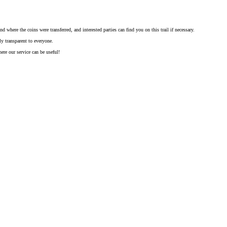
where the coins were transferred, and interested parties can find you on this trail if necessary.
ly transparent to everyone.
ere our service can be useful!