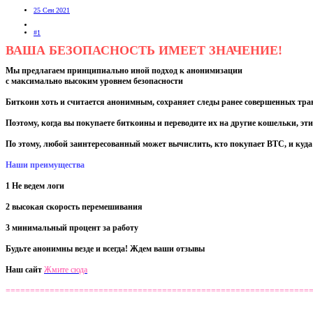
25 Сен 2021
#1
ВАША БЕЗОПАСНОСТЬ
ИМЕЕТ ЗНАЧЕНИЕ!
Мы предлагаем принципиально иной подход к анонимизации
с максимально высоким уровнем безопасности
Биткоин хоть и считается анонимным, сохраняет следы ранее совершенных тран
Поэтому, когда вы покупаете биткоины и переводите их на другие кошельки, эт
По этому, любой заинтересованный может вычислить, кто покупает BTC, и куда
Наши преимущества
1 Не ведем логи
2 высокая скорость перемешивания
3 минимальный процент за работу
Будьте анонимны везде и всегда! Ждем ваши отзывы
Наш сайт
Жмите сюда
==============================================================