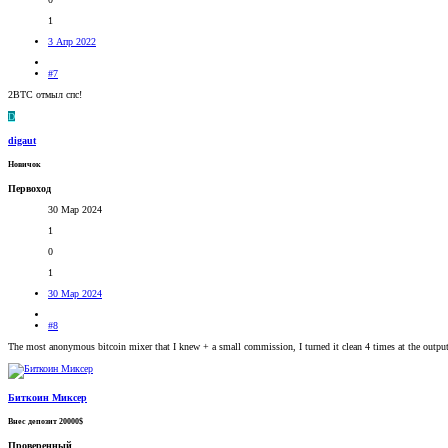
1
3 Апр 2022
#7
2BTC отмыл спс!
D
digaut
Новичок
Первоход
30 Мар 2024
1
0
1
30 Мар 2024
#8
The most anonymous bitcoin mixer that I knew + a small commission, I turned it clean 4 times at the outp
Биткоин Миксер
Внес депозит 20000$
Проверенный