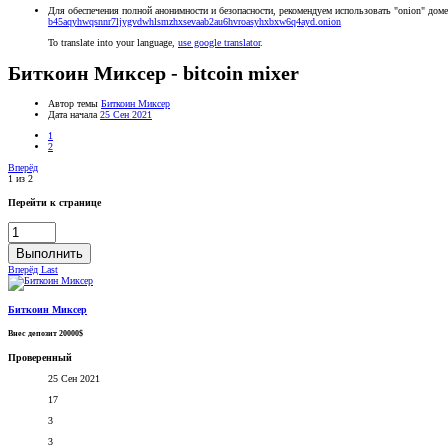
Для обеспечения полной анонимности и безопасности, рекомендуем использовать "onion" доме
b45aqyhwqsnnr7ljygvdwhlsmzhxsevaab2au6hvroasyhxbxw6q4ayd.onion
To translate into your language,
use google translator
.
Биткоин Миксер - bitcoin mixer
Автор темы
Биткоин Миксер
Дата начала
25 Сен 2021
1
2
Вперёд
1 из 2
Перейти к странице
Выполнить
Вперёд
Last
Биткоин Миксер
Внес депозит 20000$
Проверенный
25 Сен 2021
17
3
3