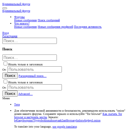
Криминальный форум
Криминальный форум
Форумы
Новые сообщения
Поиск сообщений
Что нового?
Новые сообщения
Новые сообщения профилей
Последняя активность
Вход
Регистрация
Поиск
Искать только в заголовках
От:
Поиск
Расширенный поиск…
Искать только в заголовках
От:
Поиск
Advanced…
Меню
Теги
Для обеспечения полной анонимности и безопасности, рекомендуем использовать "onion"
домен нашего форума. Сохраните зеркало и используйте "Tor browser"
Как скачать Tor
browser и настроить мосты
Зеркало:
b45aqyhwqsnnr7ljygvdwhlsmzhxsevaab2au6hvroasyhxbxw6q4ayd.onion
To translate into your language,
use google translator
.