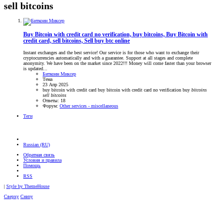
sell bitcoins
Buy Bitcoin with credit card no verification, buy bitcoins, Buy Bitcoin with
credit card, sell bitcoins, Sell buy btc online
Instant exchanges and the best service! Our service is for those who want to exchange their
cryptocurrencies automatically and with a guarantee. Support at all stages and complete
anonymity. We have been on the market since 2022!!! Money will come faster than your browser
is updated...
Биткоин Миксер
Тема
23 Апр 2025
buy bitcoin with credit card
buy bitcoin with credit card no verification
buy
bitcoins
sell
bitcoins
Ответы: 18
Форум:
Other services - miscellaneous
Теги
Russian (RU)
Обратная связь
Условия и правила
Помощь
RSS
|
Style by ThemeHouse
Сверху
Снизу