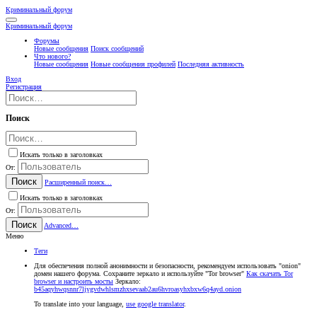
Криминальный форум
Криминальный форум
Форумы
Новые сообщения
Поиск сообщений
Что нового?
Новые сообщения
Новые сообщения профилей
Последняя активность
Вход
Регистрация
Поиск
Искать только в заголовках
От:
Поиск
Расширенный поиск…
Искать только в заголовках
От:
Поиск
Advanced…
Меню
Теги
Для обеспечения полной анонимности и безопасности, рекомендуем использовать "onion"
домен нашего форума. Сохраните зеркало и используйте "Tor browser"
Как скачать Tor
browser и настроить мосты
Зеркало:
b45aqyhwqsnnr7ljygvdwhlsmzhxsevaab2au6hvroasyhxbxw6q4ayd.onion
To translate into your language,
use google translator
.