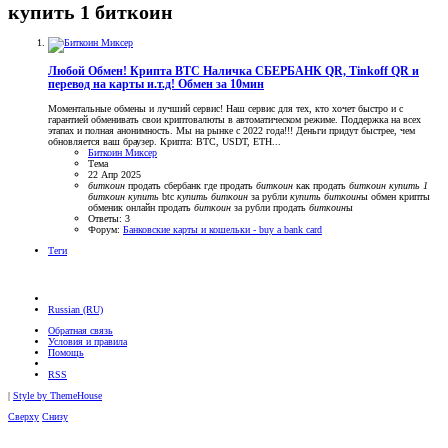
купить 1 биткоин
Любой Обмен! Крипта BTC Наличка СБЕРБАНК QR, Tinkoff QR и
перевод на карты и.т.д! Обмен за 10мин
Моментальные обмены и лучший сервис! Наш сервис для тех, кто хочет быстро и с
гарантией обменивать свои криптовалюты в автоматическом режиме. Поддержка на всех
этапах и полная анонимность. Мы на рынке с 2022 года!!! Деньги придут быстрее, чем
обновляется ваш браузер. Крипта: BTC, USDT, ETH...
Биткоин Миксер
Тема
22 Апр 2025
биткоин
продать сбербанк
где продать
биткоин
как продать
биткоин
купить
1
биткоин
купить
btc
купить
биткоин
за рубли
купить
биткоин
ы
обмен крипты
обменик онлайн
продать
биткоин
за рубли
продать
биткоин
ы
Ответы: 3
Форум:
Банковские карты и кошельки - buy a bank card
Теги
Russian (RU)
Обратная связь
Условия и правила
Помощь
RSS
|
Style by ThemeHouse
Сверху
Снизу